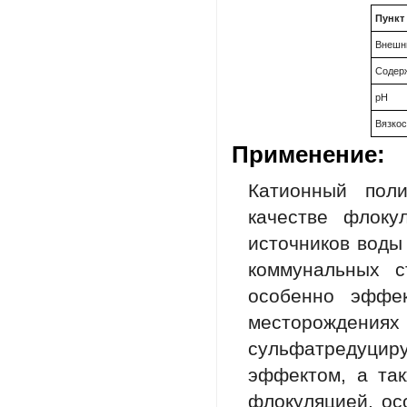
Пункт
Внешн
Содер
pH
Вязкос
Применение:
Катионный пол
качестве флоку
источников воды
коммунальных с
особенно эффе
месторождени
сульфатредуци
эффектом, а та
флокуляцией, ос