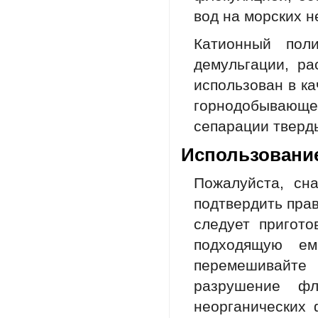
вод на морских 
Катионный пол
демульгации, р
использован в к
горнодобывающ
сепарации тверд
Использовани
Пожалуйста, сн
подтвердить пра
следует пригот
подходящую ем
перемешивайт
разрушение фл
неорганических 