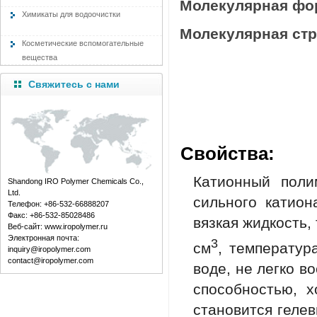
Молекулярная фо
Химикаты для водоочистки
Молекулярная стр
Косметические вспомогательные
вещества
Свяжитесь с нами
Свойства:
Катионный поли
Shandong IRO Polymer Chemicals Co.,
Ltd.
сильного катион
Телефон: +86-532-66888207
Факс: +86-532-85028486
вязкая жидкость,
Веб-сайт: www.iropolymer.ru
Электронная почта:
3
см
, температур
inquiry@iropolymer.com
contact@iropolymer.com
воде, не легко в
способностью, 
становится геле