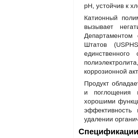
pH, устойчив к хл
Катионный поли
вызывает нега
Департаментом 
Штатов (USPHS
единственного 
полиэлектроли
коррозионной ак
Продукт обладае
и поглощения м
хорошими функци
эффективность 
удалении органи
Спецификации