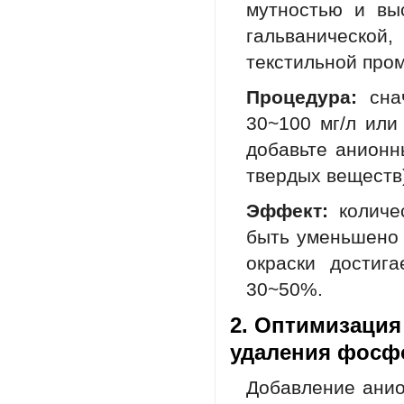
мутностью и вы
гальваническо
текстильной про
Процедура:
снач
30~100 мг/л или
добавьте анионн
твердых веществ
Эффект:
количе
быть уменьшено 
окраски достиг
30~50%.
2. Оптимизация
удаления фосфо
Добавление анио