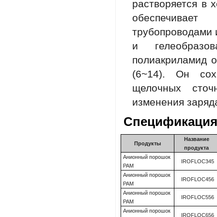
растворяется в 
обеспечивает
трубопроводами 
и гелеобразов
полиакриламид 
(6~14). Он со
щелочных сточ
изменения заряд
Спецификация
Название
Продукты
продукта
Анионный порошок
IROFLOC345
PAM
Анионный порошок
IROFLOC456
PAM
Анионный порошок
IROFLOC556
PAM
Анионный порошок
IROFLOC656