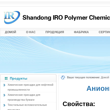
ДОМОЙ
О НАС
ПРОДУКЦИЯ
ФАБРИКА
СЕРТИ
Ваше текущее положение:
Домой
Продукты
Химические присадки для нефтяной
Анион
промышленности
Химические присадки для
производства бумаги
Свойства:
Текстильные вспомогательные
вещества