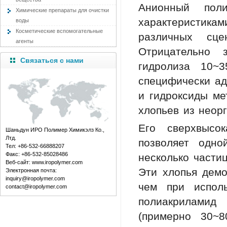
Анионный поли
Химические препараты для очистки
характеристик
воды
Косметические вспомогательные
различных сце
агенты
Отрицательно 
Связаться с нами
гидролиза 10~
специфически а
и гидроксиды ме
хлопьев из неорг
Его сверхвысо
Шаньдун ИРО Полимер Химикэлз Ко.,
Лтд.
позволяет одно
Тел: +86-532-66888207
Факс: +86-532-85028486
несколько части
Веб-сайт: www.iropolymer.com
Эти хлопья демо
Электронная почта:
inquiry@iropolymer.com
чем при испол
contact@iropolymer.com
полиакриламид
(примерно 30~