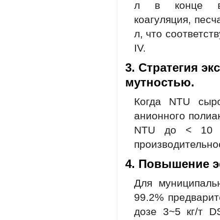
л в конце выс
коагуляция, песч
л, что соответст
IV.
3. Стратегия э
мутностью.
Когда NTU сыро
анионного полиак
NTU до < 10 в
производительно
4. Повышение э
Для муниципаль
99.2% предварит
дозе 3~5 кг/т 