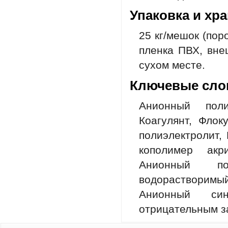
Упаковка и хр
25 кг/мешок (пор
пленка ПВХ, вне
сухом месте.
Ключевые сло
Анионный поли
Коагулянт, Флок
полиэлектролит,
кополимер акр
Анионный пол
водорастворимы
Анионный син
отрицательным з