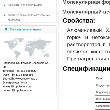
Молекулярная фор
Химикаты для водоочистки
Молекулярный вес
Косметические вспомогательные
Свойства:
вещества
Свяжитесь с нами
Алюминиевый Хл
горюч и нетокс
растворяется в 
является кислот
При нагревании 
Shandong IRO Polymer Chemicals Co.,
Спецификации
Ltd.
Телефон: +86-532-66888207
Факс: +86-532-85028486
Пункт
Веб-сайт: www.iropolymer.ru
Электронная почта:
Градус про
inquiry@iropolymer.com
contact@iropolymer.com
Код продук
Внешний в
Содержан